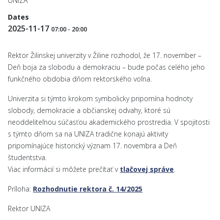
UNIZA
Dates
2025-11-17
07:00
-
20:00
Rektor Žilinskej univerzity v Žiline rozhodol, že 17. november –
Deň boja za slobodu a demokraciu – bude počas celého jeho
funkčného obdobia dňom rektorského voľna.
Univerzita si týmto krokom symbolicky pripomína hodnoty
slobody, demokracie a občianskej odvahy, ktoré sú
neoddeliteľnou súčasťou akademického prostredia. V spojitosti
s týmto dňom sa na UNIZA tradične konajú aktivity
pripomínajúce historický význam 17. novembra a Deň
študentstva.
Viac informácií si môžete prečítať v
tlačovej správe
.
Príloha:
Rozhodnutie rektora č. 14/2025
Rektor UNIZA