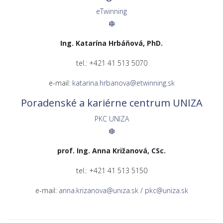
eTwinning
Ing. Katarína Hrbáňová, PhD.
tel.: +421 41 513 5070
e-mail:
katarina.hrbanova@etwinning.sk
Poradenské a kariérne centrum UNIZA
PKC UNIZA
prof. Ing. Anna Križanová, CSc.
tel.: +421 41 513 5150
e-mail:
anna.krizanova@uniza.sk
/
pkc@uniza.sk