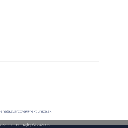
renata.svarcova@rekt.uniza.sk
istili ten najlepší zážitok.