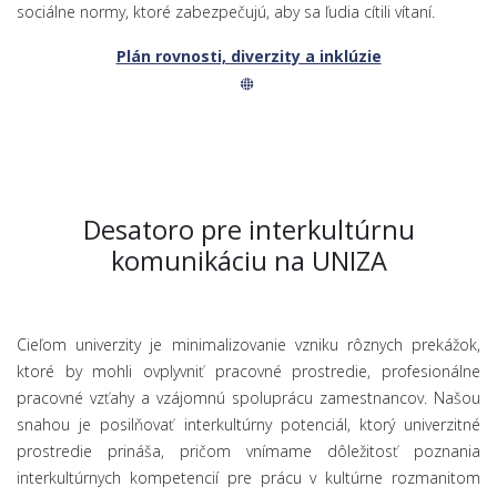
sociálne normy, ktoré zabezpečujú, aby sa ľudia cítili vítaní.
Plán rovnosti, diverzity a inklúzie
Desatoro pre interkultúrnu
komunikáciu na UNIZA
Cieľom univerzity je minimalizovanie vzniku rôznych prekážok,
ktoré by mohli ovplyvniť pracovné prostredie, profesionálne
pracovné vzťahy a vzájomnú spoluprácu zamestnancov. Našou
snahou je posilňovať interkultúrny potenciál, ktorý univerzitné
prostredie prináša, pričom vnímame dôležitosť poznania
interkultúrnych kompetencií pre prácu v kultúrne rozmanitom