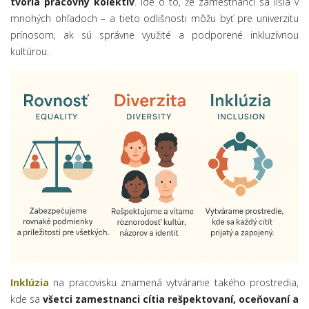
tvoria pracovný kolektív
. Ide o to, že zamestnanci sa líšia v
mnohých ohľadoch – a tieto odlišnosti môžu byť pre univerzitu
prínosom, ak sú správne využité a podporené inkluzívnou
kultúrou.
Inklúzia
na pracovisku znamená vytváranie takého prostredia,
kde sa
všetci zamestnanci cítia rešpektovaní, oceňovaní a