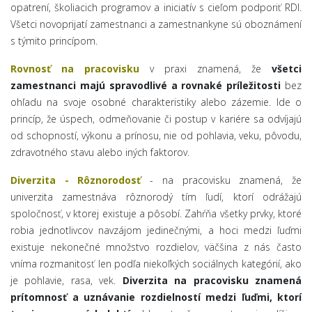
opatrení, školiacich programov a iniciatív s cieľom podporiť RDI.
Všetci novoprijatí zamestnanci a zamestnankyne sú oboznámení
s týmito princípom.
Rovnosť na pracovisku
v praxi znamená, že
všetci
zamestnanci majú spravodlivé a rovnaké príležitosti
bez
ohľadu na svoje osobné charakteristiky alebo zázemie. Ide o
princíp, že úspech, odmeňovanie či postup v kariére sa odvíjajú
od schopností, výkonu a prínosu, nie od pohlavia, veku, pôvodu,
zdravotného stavu alebo iných faktorov.
Diverzita - Rôznorodosť
- na pracovisku znamená, že
univerzita zamestnáva rôznorodý tím ľudí, ktorí odrážajú
spoločnosť, v ktorej existuje a pôsobí. Zahŕňa všetky prvky, ktoré
robia jednotlivcov navzájom jedinečnými, a hoci medzi ľuďmi
existuje nekonečné množstvo rozdielov, väčšina z nás často
vníma rozmanitosť len podľa niekoľkých sociálnych kategórií, ako
je pohlavie, rasa, vek.
Diverzita na pracovisku znamená
prítomnosť a uznávanie rozdielností medzi ľuďmi, ktorí