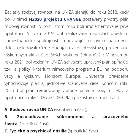
Začiatky rodovej rovnosti na UNIZA siahajú do roku 2018, kedy
bol v rámci
H2020 projektu CHANGE
zostavený prvotný plán
rodovej rovnosti. V tom istom roku boli implementované prvé
opatrenia. V roku 2019 bol realizovaný napríklad prieskum
zamestnaneckej spokojnosti s nadväzujúcimi návrhmi na zmenu,
ďalej nasledovali rôzne podujatia ako fotovýstava, prezentácie
výskumných aktivít úspešných výskumníčok a ďalšie. V novembri
roku 2021 bol vedením UNIZA schválený upravený plán spĺňajúci
tzv. „eligibility“ kritérium rámcového programu EÚ na podporu
vedy a výskumu Horizont Európa. Univerzita pravidelne
vyhodnocuje plán aj jednotlivé stanovené ciele. Koncom roku
2025 bol plán reevidovaný vrátane určenia nových cieľov a
opatrení na roky 2026 až 2030. Plán pozostáva z troch častí:
A. Rodovo rovná UNIZA
(všeobecná časť),
B. Zosúlaďovanie súkromného a pracovného
života
(špecifická časť),
C. Fyzické a psychické násilie
(špecifická časť).