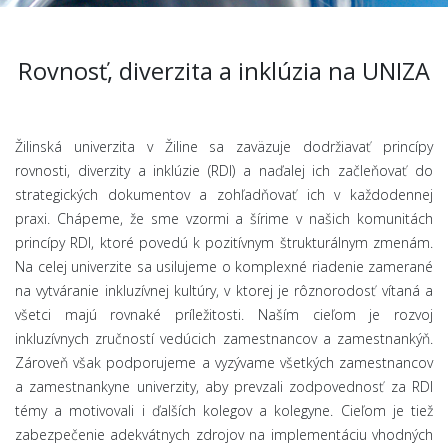
Rovnosť, diverzita a inklúzia na UNIZA
Žilinská univerzita v Žiline sa zaväzuje dodržiavať princípy
rovnosti, diverzity a inklúzie (RDI) a naďalej ich začleňovať do
strategických dokumentov a zohľadňovať ich v každodennej
praxi. Chápeme, že sme vzormi a šírime v našich komunitách
princípy RDI, ktoré povedú k pozitívnym štrukturálnym zmenám.
Na celej univerzite sa usilujeme o komplexné riadenie zamerané
na vytváranie inkluzívnej kultúry, v ktorej je rôznorodosť vítaná a
všetci majú rovnaké príležitosti. Naším cieľom je rozvoj
inkluzívnych zručností vedúcich zamestnancov a zamestnankýň.
Zároveň však podporujeme a vyzývame všetkých zamestnancov
a zamestnankyne univerzity, aby prevzali zodpovednosť za RDI
témy a motivovali i ďalších kolegov a kolegyne. Cieľom je tiež
zabezpečenie adekvátnych zdrojov na implementáciu vhodných