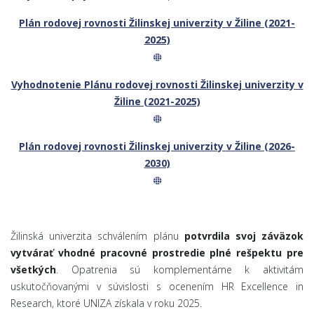
Plán rodovej rovnosti Žilinskej univerzity v Žiline (2021-
2025)
Vyhodnotenie Plánu rodovej rovnosti Žilinskej univerzity v
Žiline (2021-2025)
Plán rodovej rovnosti Žilinskej univerzity v Žiline (2026-
2030)
Žilinská univerzita schválením plánu
potvrdila svoj záväzok
vytvárať vhodné pracovné prostredie plné rešpektu pre
všetkých
. Opatrenia sú komplementárne k aktivitám
uskutočňovanými v súvislosti s ocenením HR Excellence in
Research, ktoré UNIZA získala v roku 2025.