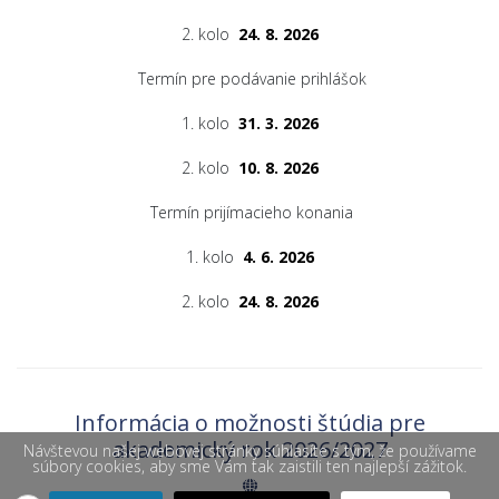
2. kolo
24. 8. 2026
Termín pre podávanie prihlášok
1. kolo
31. 3. 2026
2. kolo
10. 8. 2026
Termín prijímacieho konania
1. kolo
4. 6. 2026
2. kolo
24. 8. 2026
Informácia o možnosti štúdia pre
akademický rok 2026/2027
Návštevou našej webovej stránky súhlasíte s tým, že používame
súbory cookies, aby sme Vám tak zaistili ten najlepší zážitok.