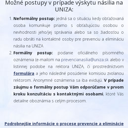
Možné postupy v prípade výskytu násilia na
UNIZA:
Neformálny postup:
jedná sa o situáciu kedy obťažovaná
osoba komunikuje priamo s obťažujúcou osobou o
nevhodnosti jeho/jej správania alebo sa so žiadosťou o
radu obráti na kontaktné osoby pre prevenciu a elimináciu
násilia na UNIZA
Formálny postup:
podanie oficiálneho písomného
oznámenia (e-mailom na
prevencianasilia@uniza.sk
alebo v
listinnej podobe na rektora UNIZA, či prostredníctvom
formulára
a jeho následné posúdenie komisiou zvolanou
rektorom. Anonymné oznámenia sa iba evidujú.
V prípade
záujmu o formálny postup Vám odporúčame v prvom
kroku konzultáciu s kontaktnými osobami
, ktoré Vás
detailne oboznámia s celým procesom.
Podrobnejšie informácie o procese prevencie a eliminácie