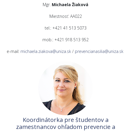
Mgr.
Michaela Žiaková
Miestnosť: AA022
tel.: +421 41 513 5073
mob.: +421 918 513 952
e-mail:
michaela.ziakova@uniza.sk
/
prevencianasilia@uniza.sk
Koordinátorka pre študentov a
zamestnancov ohľadom prevencie a