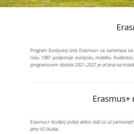
Eras
Program Európskej únie Erasmus+ sa zameriava na zv
roku 1987 podporuje európsku mobilitu študentov, z
programovom období 2021–2027 je určená na mobilit
Erasmus+ m
Erasmus+ študijný pobyt alebo stáž sú už samozrejm
jeho VŠ štúdia .