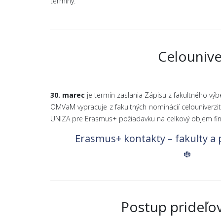
termíny.
Celounive
30. marec
je termín zaslania Zápisu z fakultného v
OMVaM vypracuje z fakultných nominácií celouniverzi
UNIZA pre Erasmus+ požiadavku na celkový objem fin
Erasmus+ kontakty – fakulty a
Postup prideľ