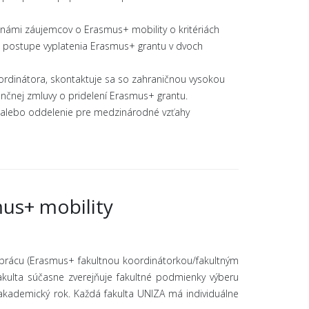
známi záujemcov o Erasmus+ mobility o kritériách
 postupe vyplatenia Erasmus+ grantu v dvoch
rdinátora, skontaktuje sa so zahraničnou vysokou
ančnej zmluvy o pridelení Erasmus+ grantu.
 alebo oddelenie pre medzinárodné vzťahy
mus+ mobility
ácu (Erasmus+ fakultnou koordinátorkou/fakultným
akulta súčasne zverejňuje fakultné podmienky výberu
ý akademický rok. Každá fakulta UNIZA má individuálne