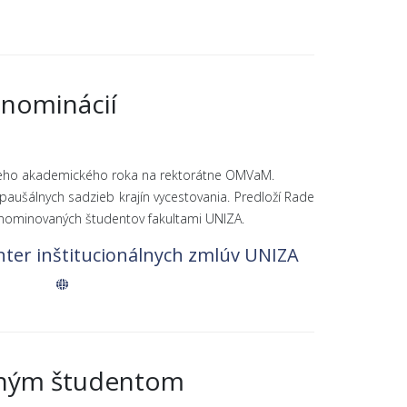
 nominácií
dúceho akademického roka na rektorátne OMVaM.
aušálnych sadzieb krajín vycestovania. Predloží Rade
 nominovaných študentov fakultami UNIZA.
ter inštitucionálnych zmlúv UNIZA
aným študentom