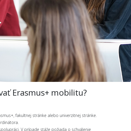
ovať Erasmus+ mobilitu?
us+, fakultnej stránke alebo univerzitnej stránke.
rdinátora.
polupráci. V prípade stáže požiada o schválenie