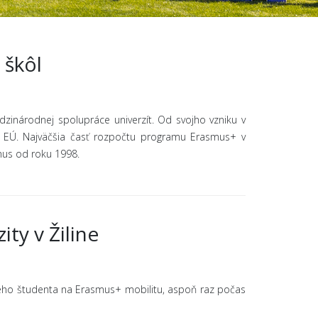
 škôl
zinárodnej spolupráce univerzít. Od svojho vzniku v
ách EÚ. Najväčšia časť rozpočtu programu Erasmus+ v
us od roku 1998.
ty v Žiline
dého študenta na Erasmus+ mobilitu, aspoň raz počas