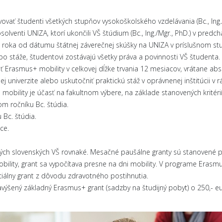
ať študenti všetkých stupňov vysokoškolského vzdelávania (Bc., Ing./
lventi UNIZA, ktorí ukončili VŠ štúdium (Bc., Ing./Mgr., PhD.) v pr
 roka od dátumu štátnej záverečnej skúšky na UNIZA v príslušnom stu
o stáže, študentovi zostávajú všetky práva a povinnosti VŠ študenta.
Erasmus+ mobility v celkovej dĺžke trvania 12 mesiacov, vrátane abso
 univerzite alebo uskutočniť praktickú stáž v oprávnenej inštitúcii v
ility je účasť na fakultnom výbere, na základe stanovených kritérií
om ročníku Bc. štúdia.
 Bc. štúdia.
ce.
h slovenských VŠ rovnaké. Mesačné paušálne granty sú stanovené podľa 
bility, grant sa vypočítava presne na dni mobility. V programe Eras
álny grant z dôvodu zdravotného postihnutia.
výšený základný Erasmus+ grant (sadzby na študijný pobyt) o 250,- eu