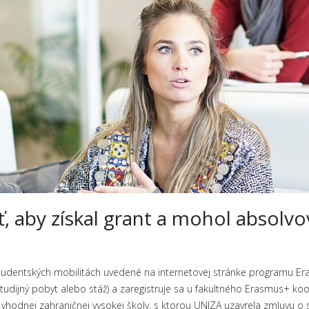
, aby získal grant a mohol absolv
udentských mobilitách uvedené na internetovej stránke programu Erasm
študijný pobyt alebo stáž) a zaregistruje sa u fakultného Erasmus+ koo
hodnej zahraničnej vysokej školy, s ktorou UNIZA uzavrela zmluvu o s