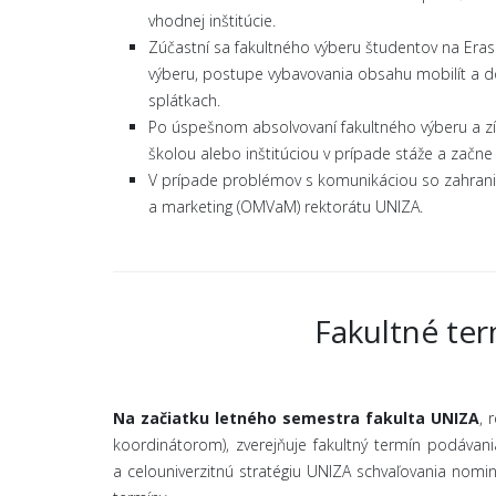
vhodnej inštitúcie.
Zúčastní sa fakultného výberu študentov na Era
výberu, postupe vybavovania obsahu mobilít a 
splátkach.
Po úspešnom absolvovaní fakultného výberu a zí
školou alebo inštitúciou v prípade stáže a začn
V prípade problémov s komunikáciou so zahrani
a marketing (OMVaM) rektorátu UNIZA.
Fakultné ter
Na začiatku letného semestra fakulta UNIZA
, 
koordinátorom), zverejňuje fakultný termín podávan
a celouniverzitnú stratégiu UNIZA schvaľovania nomin