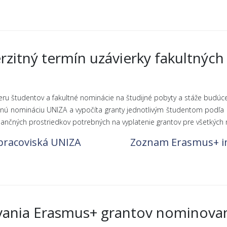
rzitný termín uzávierky fakultných
ýberu študentov a fakultné nominácie na študijné pobyty a stáže bu
tnú nomináciu UNIZA a vypočíta granty jednotlivým študentom podľa p
ančných prostriedkov potrebných na vyplatenie grantov pre všetkých
 pracoviská UNIZA
Zoznam Erasmus+ in
ovania Erasmus+ grantov nominov