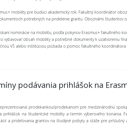
smus+ mobility pre budúci akademický rok. Fakultný koordinátor obo
dokumentoch potrebných na pridelenie grantu. Oboznámi študentov o
skaní nominácie na mobilitu, podľa pokynov Erasmus+ fakultného koo
e si vybavovať obsah mobility a potrebné dokumenty k uzatvoreniu fin
čnou VŠ alebo inštitúciou požiada o pomoc fakultného koordinátora
míny podávania prihlášok na Eras
reprezentovaná prodekankou/prodekanom pre medzinárodnú spolupr
ia prihlášok na študentské mobility a termín výberového konania. F
ácií a prideľovania grantov na študijné pobyty a stáže pre príslušn