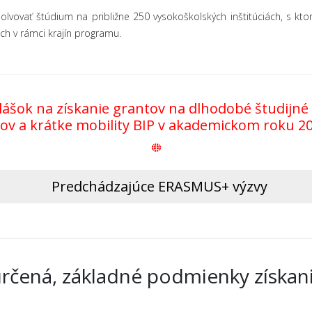
vovať štúdium na približne 250 vysokoškolských inštitúciách, s ktorý
ch v rámci krajín programu.
šok na získanie grantov na dlhodobé študijné p
ov a krátke mobility BIP v akademickom roku 2
Predchádzajúce ERASMUS+ výzvy
určená, základné podmienky získan