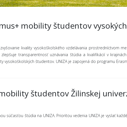
mus+ mobility študentov vysokých
yšovanie kvality vysokoškolského vzdelávania prostredníctvom med
lepšuje transparentnosť uznávania štúdia a kvalifikácií v krajin
y vysokoškolských študentov. UNIZA je zapojená do programu Erasm
obility študentov Žilinskej univerzi
ou súčasťou štúdia na UNIZA. Prioritou vedenia UNIZA je vyslať kaž