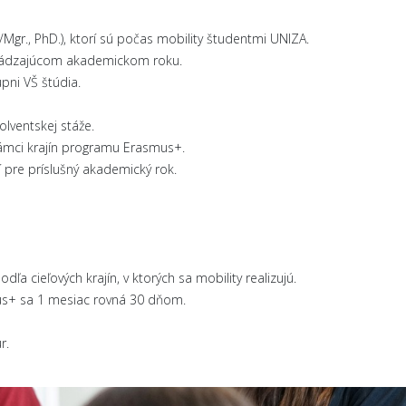
Mgr., PhD.), ktorí sú počas mobility študentmi UNIZA.
edchádzajúcom akademickom roku.
pni VŠ štúdia.
lventskej stáže.
 rámci krajín programu Erasmus+.
 pre príslušný akademický rok.
cieľových krajín, v ktorých sa mobility realizujú.
mus+ sa 1 mesiac rovná 30 dňom.
r.