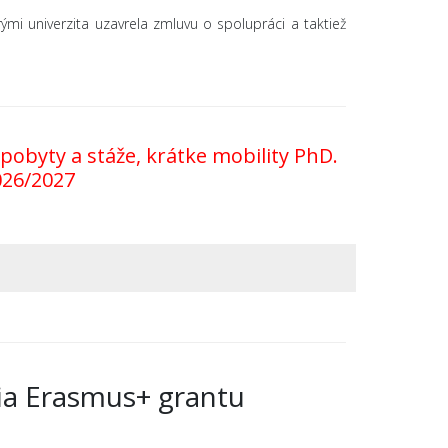
mi univerzita uzavrela zmluvu o spolupráci a taktiež
obyty a stáže, krátke mobility PhD.
026/2027
ia Erasmus+ grantu