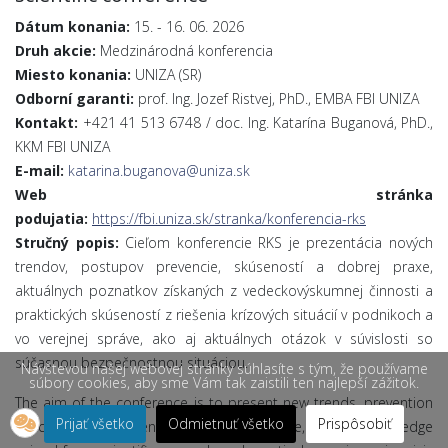
Dátum konania:
15. - 16. 06. 2026
Druh akcie:
Medzinárodná konferencia
Miesto konania:
UNIZA (SR)
Odborní garanti:
prof. Ing. Jozef Ristvej, PhD., EMBA FBI UNIZA
Kontakt:
+421 41 513 6748 / doc. Ing. Katarína Buganová, PhD.,
KKM FBI UNIZA
E-mail:
katarina.buganova@uniza.sk
Web stránka
podujatia:
https://fbi.uniza.sk/stranka/konferencia-rks
Stručný popis:
Cieľom konferencie RKS je prezentácia nových
trendov, postupov prevencie, skúseností a dobrej praxe,
aktuálnych poznatkov získaných z vedeckovýskumnej činnosti a
praktických skúseností z riešenia krízových situácií v podnikoch a
vo verejnej správe, ako aj aktuálnych otázok v súvislosti so
súčasnou bezpečnostnou situáciou.
Návštevou našej webovej stránky súhlasíte s tým, že používame
súbory cookies, aby sme Vám tak zaistili ten najlepší zážitok.
The aim of the conference is to present new trends, prevention
Prijať všetko
Odmietnuť všetko
Prispôsobiť
procedures, experience and good practice, current knowledge