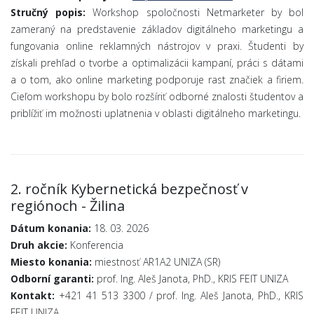
Stručný popis:
Workshop spoločnosti Netmarketer by bol
zameraný na predstavenie základov digitálneho marketingu a
fungovania online reklamných nástrojov v praxi. Študenti by
získali prehľad o tvorbe a optimalizácii kampaní, práci s dátami
a o tom, ako online marketing podporuje rast značiek a firiem.
Cieľom workshopu by bolo rozšíriť odborné znalosti študentov a
priblížiť im možnosti uplatnenia v oblasti digitálneho marketingu.
2. ročník Kybernetická bezpečnosť v
regiónoch - Žilina
Dátum konania:
18. 03. 2026
Druh akcie:
Konferencia
Miesto konania:
miestnosť AR1A2 UNIZA (SR)
Odborní garanti:
prof. Ing. Aleš Janota, PhD., KRIS FEIT UNIZA
Kontakt:
+421 41 513 3300 / prof. Ing. Aleš Janota, PhD., KRIS
FEIT UNIZA