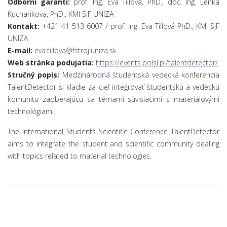
Odborní garanti:
prof. Ing. Eva Tillová, PhD., doc. Ing. Lenka
Kucharikova, PhD., KMI SjF UNIZA
Kontakt:
+421 41 513 6007 / prof. Ing. Eva Tillová PhD., KMI SjF
UNIZA
E-mail:
eva.tillova@fstroj.uniza.sk
Web stránka podujatia
:
https://events.polsl.pl/talentdetector/
Stručný popis:
Medzinárodná študentská vedecká konferencia
TalentDetector si kladie za cieľ integrovať študentskú a vedeckú
komunitu zaoberajúcu sa témami súvisiacimi s materiálovými
technológiami.
The International Students Scientific Conference TalentDetector
aims to integrate the student and scientific community dealing
with topics related to material technologies.