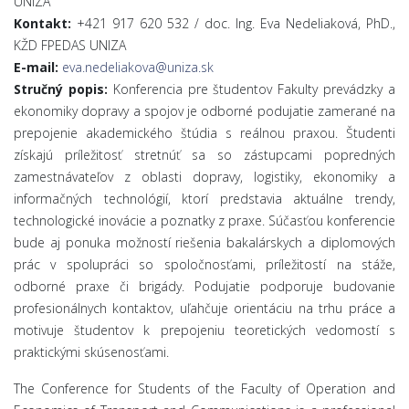
UNIZA
Kontakt:
+421 917 620 532 / doc. Ing. Eva Nedeliaková, PhD.,
KŽD FPEDAS UNIZA
E-mail:
eva.nedeliakova@uniza.sk
Stručný popis:
Konferencia pre študentov Fakulty prevádzky a
ekonomiky dopravy a spojov je odborné podujatie zamerané na
prepojenie akademického štúdia s reálnou praxou. Študenti
získajú príležitosť stretnúť sa so zástupcami popredných
zamestnávateľov z oblasti dopravy, logistiky, ekonomiky a
informačných technológií, ktorí predstavia aktuálne trendy,
technologické inovácie a poznatky z praxe. Súčasťou konferencie
bude aj ponuka možností riešenia bakalárskych a diplomových
prác v spolupráci so spoločnosťami, príležitostí na stáže,
odborné praxe či brigády. Podujatie podporuje budovanie
profesionálnych kontaktov, uľahčuje orientáciu na trhu práce a
motivuje študentov k prepojeniu teoretických vedomostí s
praktickými skúsenosťami.
The Conference for Students of the Faculty of Operation and