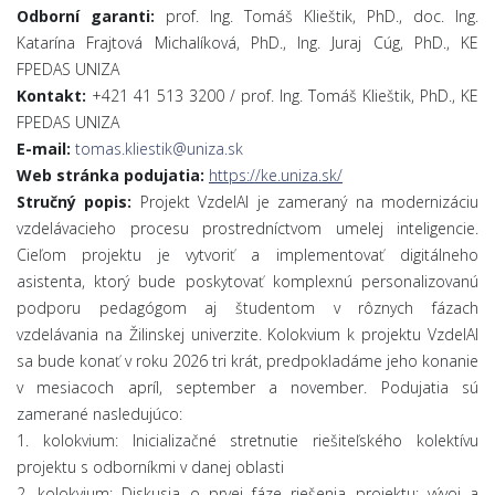
Odborní garanti:
prof. Ing. Tomáš Klieštik, PhD., doc. Ing.
Katarína Frajtová Michalíková, PhD., Ing. Juraj Cúg, PhD., KE
FPEDAS UNIZA
Kontakt:
+421 41 513 3200 / prof. Ing. Tomáš Klieštik, PhD., KE
FPEDAS UNIZA
E-mail:
tomas.kliestik@uniza.sk
Web stránka podujatia:
https://ke.uniza.sk/
Stručný popis:
Projekt VzdelAI je zameraný na modernizáciu
vzdelávacieho procesu prostredníctvom umelej inteligencie.
Cieľom projektu je vytvoriť a implementovať digitálneho
asistenta, ktorý bude poskytovať komplexnú personalizovanú
podporu pedagógom aj študentom v rôznych fázach
vzdelávania na Žilinskej univerzite. Kolokvium k projektu VzdelAI
sa bude konať v roku 2026 tri krát, predpokladáme jeho konanie
v mesiacoch apríl, september a november. Podujatia sú
zamerané nasledujúco:
1. kolokvium: Inicializačné stretnutie riešiteľského kolektívu
projektu s odborníkmi v danej oblasti
2. kolokvium: Diskusia o prvej fáze riešenia projektu: vývoj a