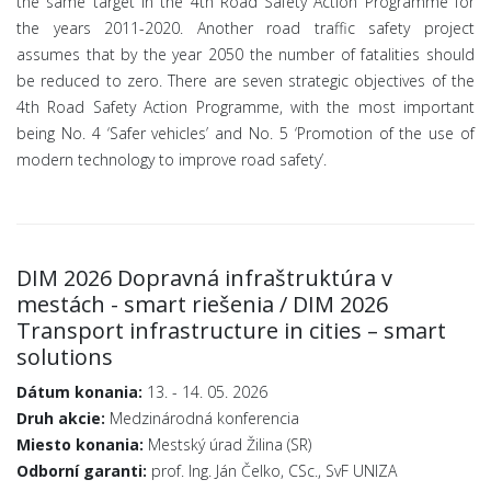
the same target in the 4th Road Safety Action Programme for
the years 2011-2020. Another road traffic safety project
assumes that by the year 2050 the number of fatalities should
be reduced to zero. There are seven strategic objectives of the
4th Road Safety Action Programme, with the most important
being No. 4 ‘Safer vehicles’ and No. 5 ‘Promotion of the use of
modern technology to improve road safety’.
DIM 2026 Dopravná infraštruktúra v
mestách - smart riešenia / DIM 2026
Transport infrastructure in cities – smart
solutions
Dátum konania:
13. - 14. 05. 2026
Druh akcie:
Medzinárodná konferencia
Miesto konania:
Mestský úrad Žilina (SR)
Odborní garanti:
prof. Ing. Ján Čelko, CSc., SvF UNIZA