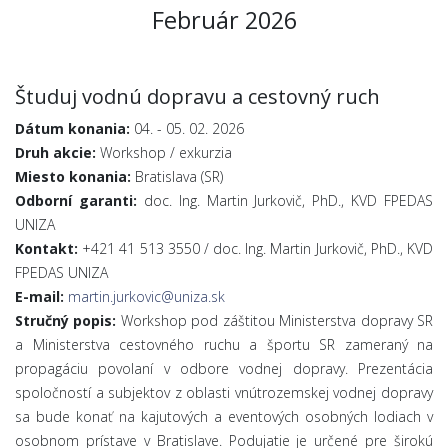
Február 2026
Študuj vodnú dopravu a cestovný ruch
Dátum konania:
04. - 05. 02. 2026
Druh akcie:
Workshop / exkurzia
Miesto konania:
Bratislava (SR)
Odborní garanti:
doc. Ing. Martin Jurkovič, PhD., KVD FPEDAS
UNIZA
Kontakt:
+421 41 513 3550 / doc. Ing. Martin Jurkovič, PhD., KVD
FPEDAS UNIZA
E-mail:
martin.jurkovic@uniza.sk
Stručný popis:
Workshop pod záštitou Ministerstva dopravy SR
a Ministerstva cestovného ruchu a športu SR zameraný na
propagáciu povolaní v odbore vodnej dopravy. Prezentácia
spoločností a subjektov z oblasti vnútrozemskej vodnej dopravy
sa bude konať na kajutových a eventových osobných lodiach v
osobnom prístave v Bratislave. Podujatie je určené pre širokú