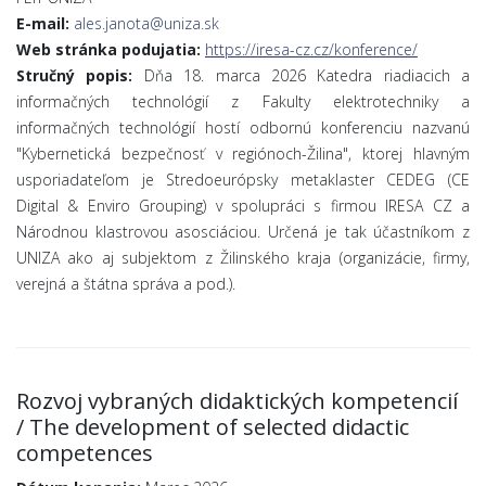
E-mail:
ales.janota@uniza.sk
Web stránka podujatia:
https://iresa-cz.cz/konference/
Stručný popis:
Dňa 18. marca 2026 Katedra riadiacich a
informačných technológií z Fakulty elektrotechniky a
informačných technológií hostí odbornú konferenciu nazvanú
"Kybernetická bezpečnosť v regiónoch-Žilina", ktorej hlavným
usporiadateľom je Stredoeurópsky metaklaster CEDEG (CE
Digital & Enviro Grouping) v spolupráci s firmou IRESA CZ a
Národnou klastrovou asosciáciou. Určená je tak účastníkom z
UNIZA ako aj subjektom z Žilinského kraja (organizácie, firmy,
verejná a štátna správa a pod.).
Rozvoj vybraných didaktických kompetencií
/ The development of selected didactic
competences