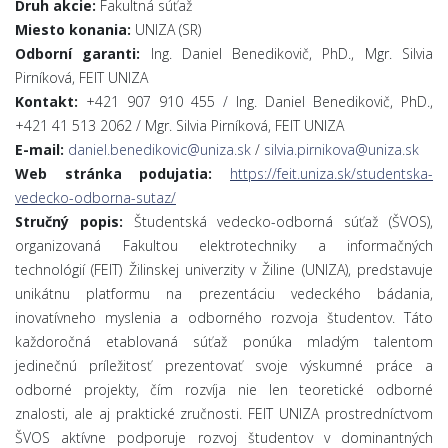
Druh akcie:
Fakultná súťaž
Miesto konania:
UNIZA (SR)
Odborní garanti:
Ing. Daniel Benedikovič, PhD., Mgr. Silvia
Pirníková, FEIT UNIZA
Kontakt:
+421 907 910 455 / Ing. Daniel Benedikovič, PhD.,
+421 41 513 2062 / Mgr. Silvia Pirníková, FEIT UNIZA
E-mail:
daniel.benedikovic@uniza.sk
/
silvia.pirnikova@uniza.sk
Web stránka podujatia
:
https://feit.uniza.sk/studentska-
vedecko-odborna-sutaz/
Stručný popis:
Študentská vedecko-odborná súťaž (ŠVOS),
organizovaná Fakultou elektrotechniky a informačných
technológií (FEIT) Žilinskej univerzity v Žiline (UNIZA), predstavuje
unikátnu platformu na prezentáciu vedeckého bádania,
inovatívneho myslenia a odborného rozvoja študentov. Táto
každoročná etablovaná súťaž ponúka mladým talentom
jedinečnú príležitosť prezentovať svoje výskumné práce a
odborné projekty, čím rozvíja nie len teoretické odborné
znalosti, ale aj praktické zručnosti. FEIT UNIZA prostredníctvom
ŠVOS aktívne podporuje rozvoj študentov v dominantných