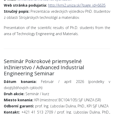
Web stránka podujatia:
http://kmi2.uniza.sk/?page_id=6635
Stručný popis:
Prezentácia vedeckých výsledkov PhD. študentov
z oblasti Strojárskych technológií a materiálov.
Presentation of the scientific results of Ph.D. students from the
area of Technology Engineering and Materials.
Seminár Pokrokové priemyselné
inžinierstvo / Advanced Industrial
Engineering Seminar
Dátum konania:
Február / apríl 2026 (pondelky v
dvojtýždňových cykloch)
Druh akcie:
Seminár / kurz
Miesto konania:
KPI (miestnosť BC104/105) SjF UNIZA (SR)
Odborní garanti:
prof. Ing. Ľuboslav Dulina, PhD., KPI SjF UNIZA
Kontakt:
+421 41 513 2709 / prof. Ing. Ľuboslav Dulina, PhD.,