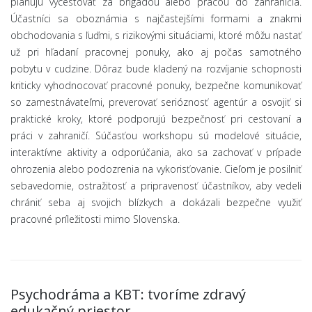
plánujú vycestovať za brigádou alebo prácou do zahraničia.
Účastníci sa oboznámia s najčastejšími formami a znakmi
obchodovania s ľuďmi, s rizikovými situáciami, ktoré môžu nastať
už pri hľadaní pracovnej ponuky, ako aj počas samotného
pobytu v cudzine. Dôraz bude kladený na rozvíjanie schopnosti
kriticky vyhodnocovať pracovné ponuky, bezpečne komunikovať
so zamestnávateľmi, preverovať serióznosť agentúr a osvojiť si
praktické kroky, ktoré podporujú bezpečnosť pri cestovaní a
práci v zahraničí. Súčasťou workshopu sú modelové situácie,
interaktívne aktivity a odporúčania, ako sa zachovať v prípade
ohrozenia alebo podozrenia na vykorisťovanie. Cieľom je posilniť
sebavedomie, ostražitosť a pripravenosť účastníkov, aby vedeli
chrániť seba aj svojich blízkych a dokázali bezpečne využiť
pracovné príležitosti mimo Slovenska.
Psychodráma a KBT: tvoríme zdravý
edukačný priestor