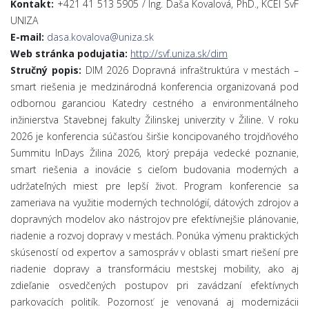
Kontakt:
+421 41 513 5905 / Ing. Daša Kovalová, PhD., KCEI SvF
UNIZA
E-mail:
dasa.kovalova@uniza.sk
Web stránka podujatia:
http://svf.uniza.sk/dim
Stručný popis:
DIM 2026 Dopravná infraštruktúra v mestách –
smart riešenia je medzinárodná konferencia organizovaná pod
odbornou garanciou Katedry cestného a environmentálneho
inžinierstva Stavebnej fakulty Žilinskej univerzity v Žiline. V roku
2026 je konferencia súčasťou širšie koncipovaného trojdňového
Summitu InDays Žilina 2026, ktorý prepája vedecké poznanie,
smart riešenia a inovácie s cieľom budovania moderných a
udržateľných miest pre lepší život. Program konferencie sa
zameriava na využitie moderných technológií, dátových zdrojov a
dopravných modelov ako nástrojov pre efektívnejšie plánovanie,
riadenie a rozvoj dopravy v mestách. Ponúka výmenu praktických
skúseností od expertov a samospráv v oblasti smart riešení pre
riadenie dopravy a transformáciu mestskej mobility, ako aj
zdieľanie osvedčených postupov pri zavádzaní efektívnych
parkovacích politík. Pozornosť je venovaná aj modernizácii