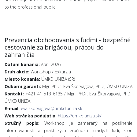
to the professional public.
Prevencia obchodovania s ľuďmi - bezpečné
cestovanie za brigádou, prácou do
zahraničia
Dátum konania:
Apríl 2026
Druh akcie:
Workshop / exkurzia
Miesto konania:
ÚMKD UNIZA (SR)
Odborní garanti:
Mgr. PhDr. Eva Škorvagová, PhD., ÚMKD UNIZA
Kontakt:
+421 41 513 6135 / Mgr. PhDr. Eva Škorvagová, PhD.,
ÚMKD UNIZA
E-mail:
eva.skorvagova@umkd.uniza.sk
Web stránka podujatia:
https://umkd.uniza.sk/
Stručný popis:
Workshop je zameraný na posilnenie
informovanosti a praktických zručností mladých ľudí, ktorí