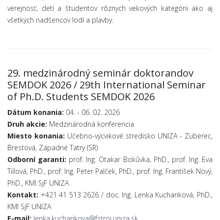
verejnosť, detí a študentov rôznych vekových kategórii ako aj
všetkých nadšencov lodí a plavby.
29. medzinárodný seminár doktorandov
SEMDOK 2026 / 29th International Seminar
of Ph.D. Students SEMDOK 2026
Dátum konania:
04. - 06. 02. 2026
Druh akcie:
Medzinárodná konferencia
Miesto konania:
Učebno-výcvikové stredisko UNIZA - Zuberec,
Brestová, Západné Tatry (SR)
Odborní garanti:
prof. Ing. Otakar Bokůvka, PhD., prof. Ing. Eva
Tillová, PhD., prof. Ing. Peter Palček, PhD., prof. Ing. František Nový,
PhD., KMI SjF UNIZA
Kontakt:
+421 41 513 2626 / doc. Ing. Lenka Kuchariková, PhD.,
KMI SjF UNIZA
E-mail:
lenka.kucharikova@fstroj.uniza.sk