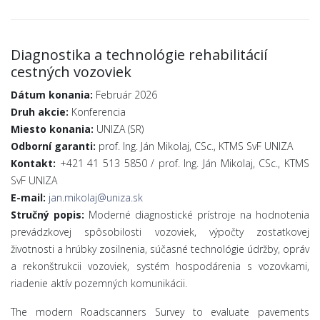
Diagnostika a technológie rehabilitácií
cestných vozoviek
Dátum konania:
Február 2026
Druh akcie:
Konferencia
Miesto konania:
UNIZA (SR)
Odborní garanti:
prof. Ing. Ján Mikolaj, CSc., KTMS SvF UNIZA
Kontakt:
+421 41 513 5850 / prof. Ing. Ján Mikolaj, CSc., KTMS
SvF UNIZA
E-mail:
jan.mikolaj@uniza.sk
Stručný popis:
Moderné diagnostické prístroje na hodnotenia
prevádzkovej spôsobilosti vozoviek, výpočty zostatkovej
životnosti a hrúbky zosilnenia, súčasné technológie údržby, opráv
a rekonštrukcii vozoviek, systém hospodárenia s vozovkami,
riadenie aktív pozemných komunikácii.
The modern Roadscanners Survey to evaluate pavements