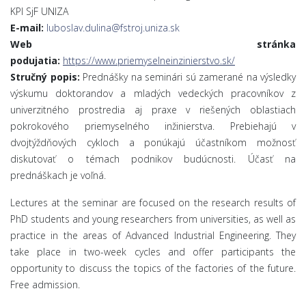
KPI SjF UNIZA
E-mail:
luboslav.dulina@fstroj.uniza.sk
Web stránka
podujatia
:
https://www.priemyselneinzinierstvo.sk/
Stručný popis:
Prednášky na seminári sú zamerané na výsledky
výskumu doktorandov a mladých vedeckých pracovníkov z
univerzitného prostredia aj praxe v riešených oblastiach
pokrokového priemyselného inžinierstva. Prebiehajú v
dvojtýždňových cykloch a ponúkajú účastníkom možnosť
diskutovať o témach podnikov budúcnosti. Účasť na
prednáškach je voľná.
Lectures at the seminar are focused on the research results of
PhD students and young researchers from universities, as well as
practice in the areas of Advanced Industrial Engineering. They
take place in two-week cycles and offer participants the
opportunity to discuss the topics of the factories of the future.
Free admission.