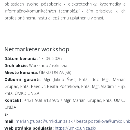
oblastiach svojho pôsobenia - elektrotechniky, kybernetiky a
informačno-komunikačných technológií - čím prispieva k ich
profesionálnemu rastu a lepšiemu uplatneniu v praxi.
Netmarketer workshop
Dátum konania:
17. 03. 2026
Druh akcie:
Workshop / exkurzia
Miesto konania:
ÚMKD UNIZA (SR)
Odborní garanti:
Mgr. Jakub Švec, PhD., doc. Mgr. Marián
Grupač, PhD., PaedDr. Beáta Pošteková, PhD., Mgr. Vladimír Filip,
PhD., ÚMKD UNIZA
Kontakt:
+421 908 913 975 / Mgr. Marián Grupač, PhD., ÚMKD
UNIZA
E-
mail:
marian.grupac@umkd.uniza.sk
/
beata.postekova@umkd.uniz
Web stránka podujatia:
https://umkd.uniza.sk/