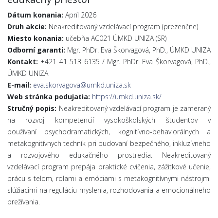
Dátum konania:
Apríl 2026
Druh akcie:
Neakreditovaný vzdelávací program (prezenčne)
Miesto konania:
učebňa AC021 ÚMKD UNIZA (SR)
Odborní garanti:
Mgr. PhDr. Eva Škorvagová, PhD., ÚMKD UNIZA
Kontakt:
+421 41 513 6135 / Mgr. PhDr. Eva Škorvagová, PhD.,
ÚMKD UNIZA
E-mail:
eva.skorvagova@umkd.uniza.sk
Web stránka podujatia:
https://umkd.uniza.sk/
Stručný popis:
Neakreditovaný vzdelávací program je zameraný
na rozvoj kompetencií vysokoškolských študentov v
používaní psychodramatických, kognitívno-behaviorálnych a
metakognitívnych techník pri budovaní bezpečného, inkluzívneho
a rozvojového edukačného prostredia. Neakreditovaný
vzdelávací program prepája praktické cvičenia, zážitkové učenie,
prácu s telom, rolami a emóciami s metakognitívnymi nástrojmi
slúžiacimi na reguláciu myslenia, rozhodovania a emocionálneho
prežívania.