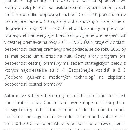
jednou z najdôležitejších otázok pre väčšinu spoločenstiev.
Krajiny v celej Európe sa usilovne snažia výrazne znížiť počet
úmrtí v dôsledku dopravných nehôd. Cieľ znížiť počet úmrtí v
cestnej premávke o 50 %, ktorý bol stanovený v Bielej knihe o
doprave na roky 2001 – 2010, nebol dosiahnutý, a preto bol
rovnaký cieľ stanovený aj v 4. akčnom programe pre bezpečnosť
v cestnej premávke na roky 2011 – 2020. Ďalší projekt v oblasti
bezpečnosti cestnej premávky predpokladá, že do roku 2050 by
sa mal počet úmrtí znížiť na nulu. Štvrtý akčný program pre
bezpečnosť cestnej premávky má sedem strategických cieľov, z
ktorých najdôležitejšie sú č. 4 „Bezpečnejšie vozidlá“ a č. 5
„Podpora využívania moderných technológií na zlepšenie
bezpečnosti cestnej premávky“.
Automotive Safety is becoming one of the top issues for most
communities today. Countries all over Europe are striving hard
to significantly reduce the number of deaths due to roads
accidents. The target of a 50% reduction in road fatalities set in
the 2001-2010 Transport White Paper was not achieved, hence