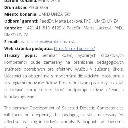
Dátum konania:
Marec 2026
Druh akcie:
Prednáška
Miesto konania:
ÚMKD UNIZA (SR)
Odborní garanti:
PaedDr. Marta Lacková, PhD., ÚMKD UNIZA
Kontakt:
+421 41 513 6129 / PaedDr. Marta Lacková, PhD.,
ÚMKD UNIZA
E-mail:
marta.lackova@umkd.uniza.sk
Web stránka podujatia:
https://umkd.uniza.sk/
Stručný popis:
Seminár Rozvoj vybraných didaktických
kompetencií bude zameraný na prehĺbenie pedagogických
zručností potrebných pre efektívnu výučbu v súčasnej škole.
Účastníci sa oboznámia s modernými didaktickými postupmi a
stratégiami motivácie žiakov. Prostredníctvom praktických aktivít
si rozvinú kompetencie, ktoré podporujú aktívne učenie a
kritické myslenie.
The seminar Development of Selected Didactic Competencies
will focus on deepening the pedagogical skills necessary for
effective teaching in today's schools. Participants will become