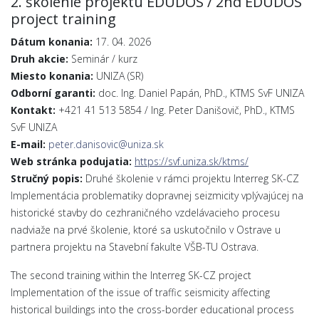
2. školenie projektu EDUDOS / 2nd EDUDOS
project training
Dátum konania:
17. 04. 2026
Druh akcie:
Seminár / kurz
Miesto konania:
UNIZA (SR)
Odborní garanti:
doc. Ing. Daniel Papán, PhD., KTMS SvF UNIZA
Kontakt:
+421 41 513 5854 / Ing. Peter Danišovič, PhD., KTMS
SvF UNIZA
E-mail:
peter.danisovic@uniza.sk
Web stránka podujatia:
https://svf.uniza.sk/ktms/
Stručný popis:
Druhé školenie v rámci projektu Interreg SK-CZ
Implementácia problematiky dopravnej seizmicity vplývajúcej na
historické stavby do cezhraničného vzdelávacieho procesu
nadviaže na prvé školenie, ktoré sa uskutočnilo v Ostrave u
partnera projektu na Stavební fakulte VŠB-TU Ostrava.
The second training within the Interreg SK-CZ project
Implementation of the issue of traffic seismicity affecting
historical buildings into the cross-border educational process