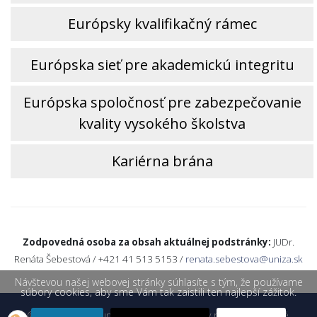
Európsky kvalifikačný rámec
Európska sieť pre akademickú integritu
Európska spoločnosť pre zabezpečovanie
kvality vysokého školstva
Kariérna brána
Zodpovedná osoba za obsah aktuálnej podstránky:
JUDr.
Renáta Šebestová /
+421 41 513 5153 /
renata.sebestova@uniza.sk
Návštevou našej webovej stránky súhlasíte s tým, že používame
súbory cookies, aby sme Vám tak zaistili ten najlepší zážitok.
© 2026 Žilinská univerzita v Žiline. Všetky práva vyhradené.