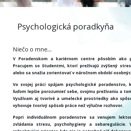
Psychologická poradkyňa
Niečo o mne...
V Poradenskom a kariérnom centre pôsobím ako ps
Pracujem so študentmi, ktorí prežívajú zvýšený stres
alebo sa snažia zorientovať v náročnom období osobných
Vo svojej práci spájam psychologické poradenstvo, 
ľuďom lepšie porozumieť sebe, svojmu prežívaniu a tom
Využívam aj tvorivé a umelecké prostriedky ako spôso
vyhovuje tvorivý spôsob práce než výlučne rozhovor.
Popri individuálnom poradenstve sa venujem lektor
zvládania stresu, psychohygieny a sebaregulácie