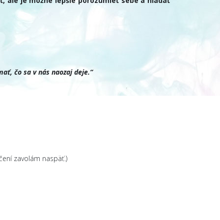
ať, ale je možné lepšie porozumieť sebe a hľadať
ať, čo sa v nás naozaj deje.“
čení zavolám naspäť.)