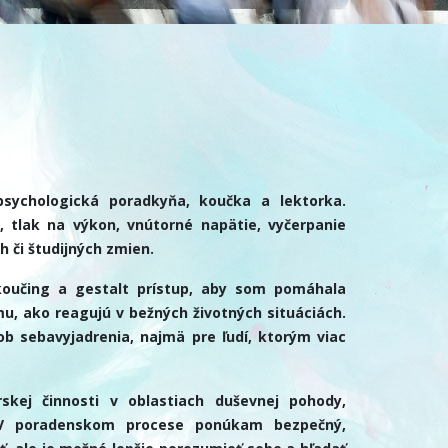
ychologická poradkyňa, koučka a lektorka.
, tlak na výkon, vnútorné napätie, vyčerpanie
 či študijných zmien.
koučing a gestalt prístup, aby som pomáhala
u, ako reagujú v bežných životných situáciách.
b sebavyjadrenia, najmä pre ľudí, ktorým viac
skej činnosti v oblastiach duševnej pohody,
. V poradenskom procese ponúkam bezpečný,