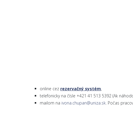
online cez
rezervačný systém
,
telefonicky na čísle +421 41 513 5392 (Ak náho
mailom na
ivona.chupan@uniza.sk
. Počas praco