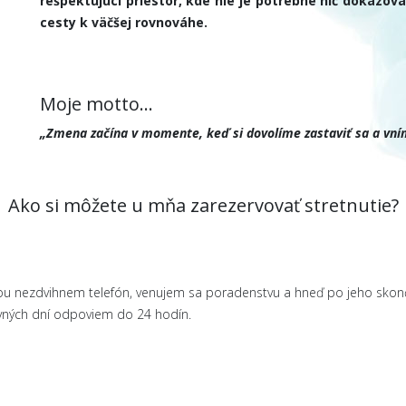
rešpektujúci priestor, kde nie je potrebné nič dokazov
cesty k väčšej rovnováhe.
Moje motto...
„Zmena začína v momente, keď si dovolíme zastaviť sa a vním
Ako si môžete u mňa zarezervovať stretnutie?
dou nezdvihnem telefón, venujem sa poradenstvu a hneď po jeho skon
vných dní odpoviem do 24 hodín.