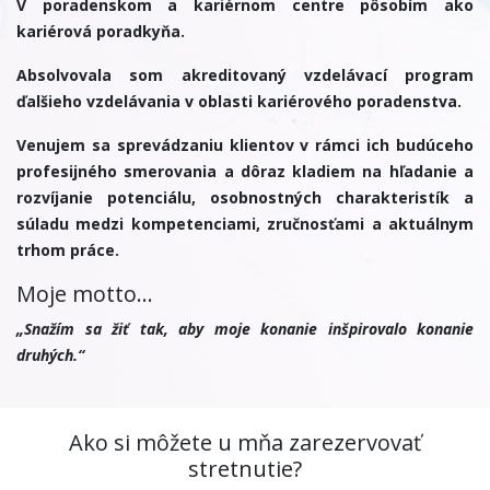
V poradenskom a kariérnom centre pôsobím ako
kariérová poradkyňa.
Absolvovala som akreditovaný vzdelávací program
ďalšieho vzdelávania v oblasti kariérového poradenstva.
Venujem sa sprevádzaniu klientov v rámci ich budúceho
profesijného smerovania a dôraz kladiem na hľadanie a
rozvíjanie potenciálu, osobnostných charakteristík a
súladu medzi kompetenciami, zručnosťami a aktuálnym
trhom práce.
Moje motto...
„Snažím sa žiť tak, aby moje konanie inšpirovalo konanie
druhých.“
Ako si môžete u mňa zarezervovať
stretnutie?