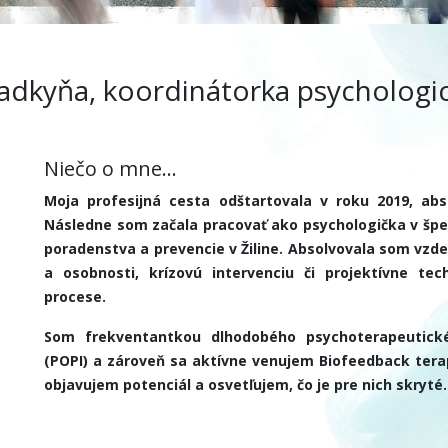
adkyňa, koordinátorka psycholog
Niečo o mne...
Moja profesijná cesta odštartovala v roku 2019, abs
Následne som začala pracovať ako psychologička v šp
poradenstva a prevencie v Žiline. Absolvovala som vzde
a osobnosti, krízovú intervenciu či projektívne te
procese.
Som frekventantkou dlhodobého psychoterapeutickéh
(POPI) a zároveň sa aktívne venujem Biofeedback terap
objavujem potenciál a osvetľujem, čo je pre nich skryté.