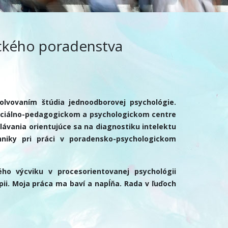
ického poradenstva
olvovaním štúdia jednoodborovej psychológie.
eciálno-pedagogickom a psychologickom centre
lávania orientujúce sa na diagnostiku intelektu
chniky pri práci v poradensko-psychologickom
o výcviku v procesorientovanej psychológii
ii. Moja práca ma baví a napĺňa. Rada v ľuďoch