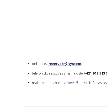
online cez
rezervačný systém
,
telefonicky resp. cez sms na čísle
+421 918 513 
mailom na
michaela.ziakova@uniza.sk
. Počas p