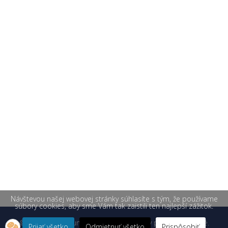
Návštevou našej webovej stránky súhlasíte s tým, že používame
súbory cookies, aby sme Vám tak zaistili ten najlepší zážitok.
© 2026 Žilinská univerzita v Žiline. Všetky práva vyhradené.
Prijať všetko
Odmietnuť všetko
Prispôsobiť