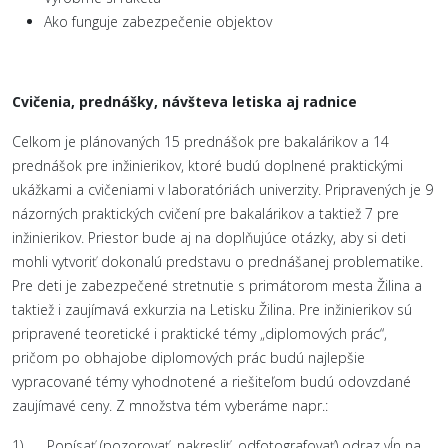
Ako funguje zabezpečenie objektov
Cvičenia, prednášky, návšteva letiska aj radnice
Celkom je plánovaných 15 prednášok pre bakalárikov a 14
prednášok pre inžinierikov, ktoré budú doplnené praktickými
ukážkami a cvičeniami v laboratóriách univerzity. Pripravených je 9
názorných praktických cvičení pre bakalárikov a taktiež 7 pre
inžinierikov. Priestor bude aj na doplňujúce otázky, aby si deti
mohli vytvoriť dokonalú predstavu o prednášanej problematike.
Pre deti je zabezpečené stretnutie s primátorom mesta Žilina a
taktiež i zaujímavá exkurzia na Letisku Žilina. Pre inžinierikov sú
pripravené teoretické i praktické témy „diplomových prác“,
pričom po obhajobe diplomových prác budú najlepšie
vypracované témy vyhodnotené a riešiteľom budú odovzdané
zaujímavé ceny. Z množstva tém vyberáme napr.:
1) Popísať (pozorovať, nakresliť, odfotografovať) odraz vĺn na