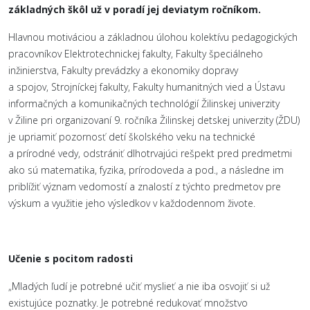
základných škôl už v poradí jej deviatym ročníkom.
Hlavnou motiváciou a základnou úlohou kolektívu pedagogických
pracovníkov Elektrotechnickej fakulty, Fakulty špeciálneho
inžinierstva, Fakulty prevádzky a ekonomiky dopravy
a spojov, Strojníckej fakulty, Fakulty humanitných vied a Ústavu
informačných a komunikačných technológií Žilinskej univerzity
v Žiline pri organizovaní 9. ročníka Žilinskej detskej univerzity (ŽDU)
je upriamiť pozornosť detí školského veku na technické
a prírodné vedy, odstrániť dlhotrvajúci rešpekt pred predmetmi
ako sú matematika, fyzika, prírodoveda a pod., a následne im
priblížiť význam vedomostí a znalostí z týchto predmetov pre
výskum a využitie jeho výsledkov v každodennom živote.
Učenie s pocitom radosti
„Mladých ľudí je potrebné učiť myslieť a nie iba osvojiť si už
existujúce poznatky. Je potrebné redukovať množstvo