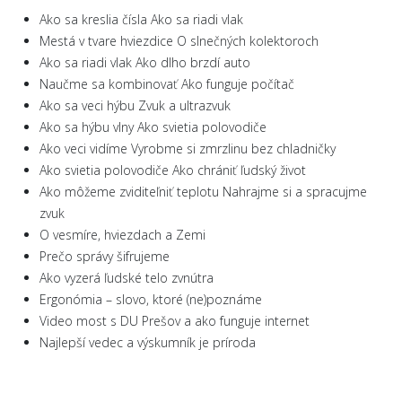
Ako sa kreslia čísla Ako sa riadi vlak
Mestá v tvare hviezdice O slnečných kolektoroch
Ako sa riadi vlak Ako dlho brzdí auto
Naučme sa kombinovať Ako funguje počítač
Ako sa veci hýbu Zvuk a ultrazvuk
Ako sa hýbu vlny Ako svietia polovodiče
Ako veci vidíme Vyrobme si zmrzlinu bez chladničky
Ako svietia polovodiče Ako chrániť ľudský život
Ako môžeme zviditeľniť teplotu Nahrajme si a spracujme
zvuk
O vesmíre, hviezdach a Zemi
Prečo správy šifrujeme
Ako vyzerá ľudské telo zvnútra
Ergonómia – slovo, ktoré (ne)poznáme
Video most s DU Prešov a ako funguje internet
Najlepší vedec a výskumník je príroda