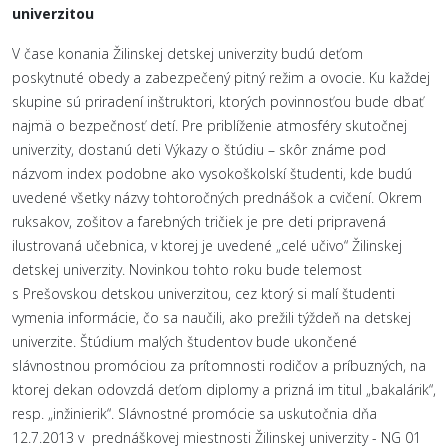
univerzitou
V čase konania Žilinskej detskej univerzity budú deťom
poskytnuté obedy a zabezpečený pitný režim a ovocie. Ku každej
skupine sú priradení inštruktori, ktorých povinnosťou bude dbať
najmä o bezpečnosť detí. Pre priblíženie atmosféry skutočnej
univerzity, dostanú deti Výkazy o štúdiu – skôr známe pod
názvom index podobne ako vysokoškolskí študenti, kde budú
uvedené všetky názvy tohtoročných prednášok a cvičení. Okrem
ruksakov, zošitov a farebných tričiek je pre deti pripravená
ilustrovaná učebnica, v ktorej je uvedené „celé učivo“ Žilinskej
detskej univerzity. Novinkou tohto roku bude telemost
s Prešovskou detskou univerzitou, cez ktorý si malí študenti
vymenia informácie, čo sa naučili, ako prežili týždeň na detskej
univerzite. Štúdium malých študentov bude ukončené
slávnostnou promóciou za prítomnosti rodičov a príbuzných, na
ktorej dekan odovzdá deťom diplomy a prizná im titul „bakalárik“,
resp. „inžinierik“. Slávnostné promócie sa uskutočnia dňa
12.7.2013 v prednáškovej miestnosti Žilinskej univerzity - NG 01