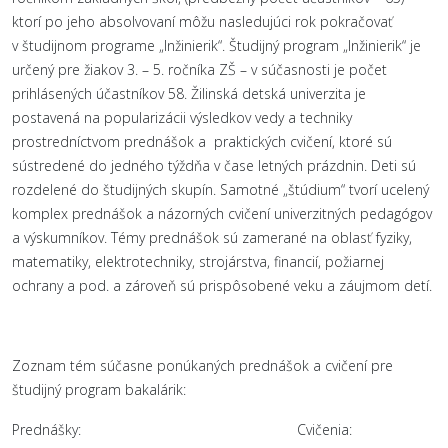
ktorí po jeho absolvovaní môžu nasledujúci rok pokračovať
v študijnom programe „Inžinierik“. Študijný program „Inžinierik“ je
určený pre žiakov 3. – 5. ročníka ZŠ – v súčasnosti je počet
prihlásených účastníkov 58. Žilinská detská univerzita je
postavená na popularizácii výsledkov vedy a techniky
prostredníctvom prednášok a praktických cvičení, ktoré sú
sústredené do jedného týždňa v čase letných prázdnin. Deti sú
rozdelené do študijných skupín. Samotné „štúdium“ tvorí ucelený
komplex prednášok a názorných cvičení univerzitných pedagógov
a výskumníkov. Témy prednášok sú zamerané na oblasť fyziky,
matematiky, elektrotechniky, strojárstva, financií, požiarnej
ochrany a pod. a zároveň sú prispôsobené veku a záujmom detí.
Zoznam tém súčasne ponúkaných prednášok a cvičení pre
študijný program bakalárik:
Prednášky: Cvičenia: