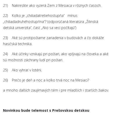
21) Nakreslite ako vyzerá Zem z Mesiaca v rôznych časoch.
22) Koľko je „chiliadatretiehostupňa“ mínus
„chiliadadruhéhostupňna“? (odporúčaná literatúra „Žilinská
detská univerzita“, časť „Ako sa veci počítajú“)
23) Aké sú protipožiarne zariadenia v budovách a čo dokáže
hasičská technika.
24) Aké účinky vznikajú pri požiari, ako vplývajú na človeka a aké
sú možnosti záchrany ľudí pri požiari.
25) Ako vyhrať v lotérii.
26) Prečo je deň a noc a koľko trvá noc na Mesiaci?
a mnoho ďalších zaujímavých tém i pre mladších i starších žiakov.
Novinkou bude telemost s Prešovskou detskou