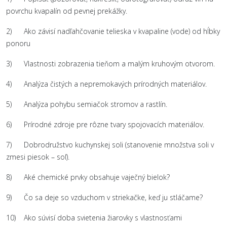
povrchu kvapalín od pevnej prekážky.
2) Ako závisí nadľahčovanie telieska v kvapaline (vode) od hĺbky
ponoru
3) Vlastnosti zobrazenia tieňom a malým kruhovým otvorom.
4) Analýza čistých a nepremokavých prírodných materiálov.
5) Analýza pohybu semiačok stromov a rastlín.
6) Prírodné zdroje pre rôzne tvary spojovacích materiálov.
7) Dobrodružstvo kuchynskej soli (stanovenie množstva soli v
zmesi piesok – soľ).
8) Aké chemické prvky obsahuje vaječný bielok?
9) Čo sa deje so vzduchom v striekačke, keď ju stláčame?
10) Ako súvisí doba svietenia žiarovky s vlastnosťami