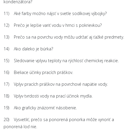
kondenzátora?
11) Aké farby možno nájsť v svetle sodíkovej výbojky?
12) Prečo je lepšie variť vodu v hrnci s pokrievkou?
13) Prečo sa na povrchu vody môžu udržať aj ťažké predmety.
14) Ako ďaleko je búrka?
15) Sledovanie vplyvu teploty na rýchlosť chemickej reakcie.
16) Bieliace účinky pracích práškov.
17) Vplyv pracích práškov na povrchové napätie vody.
18) Vplyv tvrdosti vody na prací účinok mydla.
19) Ako graficky znázorniť násobenie.
20) Vysvetliť, prečo sa ponorená ponorka môže vynoriť a
ponorená loď nie.