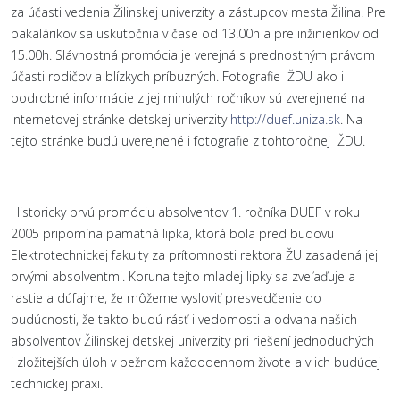
za účasti vedenia Žilinskej univerzity a zástupcov mesta Žilina. Pre
bakalárikov sa uskutočnia v čase od 13.00h a pre inžinierikov od
15.00h. Slávnostná promócia je verejná s prednostným právom
účasti rodičov a blízkych príbuzných. Fotografie ŽDU ako i
podrobné informácie z jej minulých ročníkov sú zverejnené na
internetovej stránke detskej univerzity
http://duef.uniza.sk
. Na
tejto stránke budú uverejnené i fotografie z tohtoročnej ŽDU.
Historicky prvú promóciu absolventov 1. ročníka DUEF v roku
2005 pripomína pamätná lipka, ktorá bola pred budovu
Elektrotechnickej fakulty za prítomnosti rektora ŽU zasadená jej
prvými absolventmi. Koruna tejto mladej lipky sa zveľaďuje a
rastie a dúfajme, že môžeme vysloviť presvedčenie do
budúcnosti, že takto budú rásť i vedomosti a odvaha našich
absolventov Žilinskej detskej univerzity pri riešení jednoduchých
i zložitejších úloh v bežnom každodennom živote a v ich budúcej
technickej praxi.