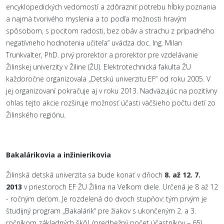
encyklopedických vedomostí a zdôrazniť potrebu hĺbky poznania
a najmä tvorivého myslenia a to podľa možnosti hravým
spôsobom, s pocitom radosti, bez obáv a strachu z prípadného
negatívneho hodnotenia učiteľa“ uvádza doc. Ing. Milan
Trunkvalter, PhD. prvý prorektor a prorektor pre vzdelávanie
Žilinskej univerzity v Žiline (ŽU). Elektrotechnická fakulta ŽU
každoročne organizovala „Detskú univerzitu EF“ od roku 2005. V
jej organizovaní pokračuje aj v roku 2013. Nadväzujúc na pozitívny
ohlas tejto akcie rozširuje možnosť účasti väčšieho počtu detí zo
Žilinského regiónu.
Bakalárikovia a inžinierikovia
Žilinská detská univerzita sa bude konať v dňoch
8. až 12. 7.
2013
v priestoroch EF ŽU Žilina na Veľkom diele. Určená je 8 až 12
- ročným deťom. Je rozdelená do dvoch stupňov: tým prvým je
študijný program „Bakalárik“ pre žiakov s ukončeným 2. a 3.
ročníkom základných škôl, (predbežný počet účastníkov – 65)