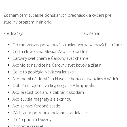
Zoznam tém súčasne ponúkaných prednášok a cvičení pre
študijný program inžinierik:
Prednášky: Cvičenia:
Od morzeovky po webové stránky Tvorba webových stránok
Cesta človeka na Mesiac Ako sa robí film
Čarovný svet chémie Čarovný svet chémie
Ako vidieť neviditeľné Čarovný svet kovov a zliatin
Čo je to geológia Návšteva letiska
Ako mobil nájde Miška Hasenie horiacej kvapaliny v nádrži
Odhaľme tajomstvo kryptografie V krajine vĺn
Ako predísť požiaru a zabrániť škodám
Ako súvisia magnety s elektrinou
Ako sa robí farebné svetlo
Záchranár potrebuje odvahu a vzdelanie
Prečo padajú hviezdy
Vyrobme si raketu