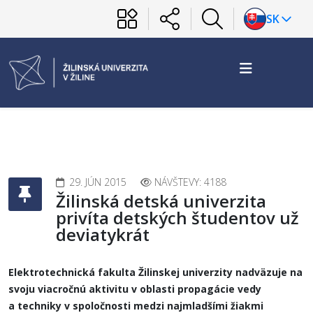
SK
29. JÚN 2015
NÁVŠTEVY: 4188
Žilinská detská univerzita
privíta detských študentov už
deviatykrát
Elektrotechnická fakulta Žilinskej univerzity nadväzuje na
svoju viacročnú aktivitu v oblasti propagácie vedy
a techniky v spoločnosti medzi najmladšími žiakmi