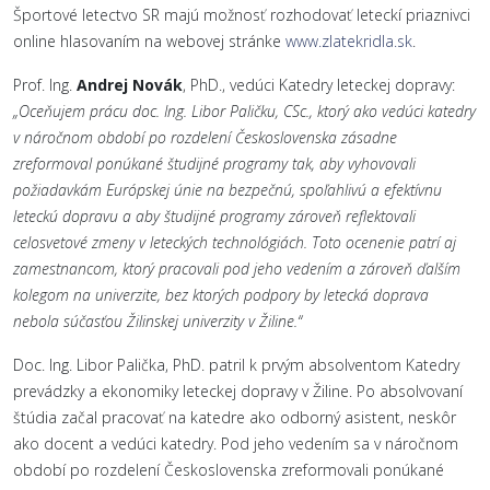
Športové letectvo SR majú možnosť rozhodovať leteckí priaznivci
online hlasovaním na webovej stránke
www.zlatekridla.sk
.
Prof. Ing.
Andrej Novák
, PhD., vedúci Katedry leteckej dopravy:
„Oceňujem prácu doc. Ing. Libor Paličku, CSc., ktorý ako vedúci katedry
v náročnom období po rozdelení Československa zásadne
zreformoval ponúkané študijné programy tak, aby vyhovovali
požiadavkám Európskej únie na bezpečnú, spoľahlivú a efektívnu
leteckú dopravu a aby študijné programy zároveň reflektovali
celosvetové zmeny v leteckých technológiách. Toto ocenenie patrí aj
zamestnancom, ktorý pracovali pod jeho vedením a zároveň ďalším
kolegom na univerzite, bez ktorých podpory by letecká doprava
nebola súčasťou Žilinskej univerzity v Žiline.“
Doc. Ing. Libor Palička, PhD. patril k prvým absolventom Katedry
prevádzky a ekonomiky leteckej dopravy v Žiline. Po absolvovaní
štúdia začal pracovať na katedre ako odborný asistent, neskôr
ako docent a vedúci katedry. Pod jeho vedením sa v náročnom
období po rozdelení Československa zreformovali ponúkané