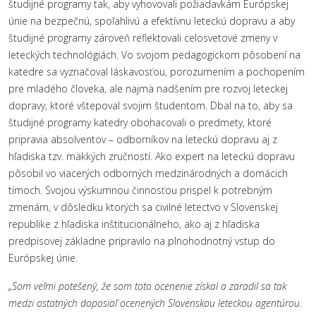
študijné programy tak, aby vyhovovali požiadavkám Európskej
únie na bezpečnú, spoľahlivú a efektívnu leteckú dopravu a aby
študijné programy zároveň reflektovali celosvetové zmeny v
leteckých technológiách. Vo svojom pedagogickom pôsobení na
katedre sa vyznačoval láskavosťou, porozumením a pochopením
pre mladého človeka, ale najmä nadšením pre rozvoj leteckej
dopravy, ktoré vštepoval svojim študentom. Dbal na to, aby sa
študijné programy katedry obohacovali o predmety, ktoré
pripravia absolventov – odborníkov na leteckú dopravu aj z
hľadiska tzv. mäkkých zručností. Ako expert na leteckú dopravu
pôsobil vo viacerých odborných medzinárodných a domácich
tímoch. Svojou výskumnou činnosťou prispel k potrebným
zmenám, v dôsledku ktorých sa civilné letectvo v Slovenskej
republike z hľadiska inštitucionálneho, ako aj z hľadiska
predpisovej základne pripravilo na plnohodnotný vstup do
Európskej únie.
„Som veľmi potešený, že som toto ocenenie získal a zaradil sa tak
medzi ostatných doposiaľ ocenených Slovenskou leteckou agentúrou.