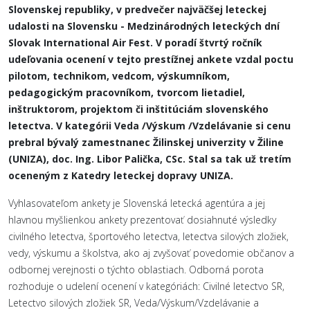
Slovenskej republiky, v predvečer najväčšej leteckej
udalosti na Slovensku - Medzinárodných leteckých dní
Slovak International Air Fest. V poradí štvrtý ročník
udeľovania ocenení v tejto prestížnej ankete vzdal poctu
pilotom, technikom, vedcom, výskumníkom,
pedagogickým pracovníkom, tvorcom lietadiel,
inštruktorom, projektom či inštitúciám slovenského
letectva. V kategórii Veda /Výskum /Vzdelávanie si cenu
prebral bývalý zamestnanec Žilinskej univerzity v Žiline
(UNIZA), doc. Ing. Libor Palička, CSc. Stal sa tak už tretím
oceneným z Katedry leteckej dopravy UNIZA.
Vyhlasovateľom ankety je Slovenská letecká agentúra a jej
hlavnou myšlienkou ankety prezentovať dosiahnuté výsledky
civilného letectva, športového letectva, letectva silových zložiek,
vedy, výskumu a školstva, ako aj zvyšovať povedomie občanov a
odbornej verejnosti o týchto oblastiach. Odborná porota
rozhoduje o udelení ocenení v kategóriách: Civilné letectvo SR,
Letectvo silových zložiek SR, Veda/Výskum/Vzdelávanie a