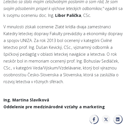
Letectvo sa stalo mojím celoživotným poslaním a som rád, že som
svojím pôsobením prispel k výchove leteckých odborníkov,“
vyjadril sa
k svojmu oceneniu doc. Ing.
Libor Palička
, CSc.
V minulosti získali ocenenie Zlaté krídla dvaja zamestnanci
Katedry leteckej dopravy Fakulty prevádzky a ekonomiky dopravy
a spojov UNIZA. Za rok 2013 bol ocenený v kategórii Civilné
letectvo prof. Ing. Dušan Kevický, CSc., významný odborník a
špičkový pedagóg v oblasti leteckej navigácie a letectva. O rok
neskôr bol in memoriam ocenený prof. Ing. Bohuslav Sedláček,
CSc., v kategórii Veda/Výskum/Vzdelávanie, ktorý bol výraznou
osobnosťou Česko-Slovenska a Slovenska, ktorá sa zaslúžila o
rozvoj letectva v rôznych sférach.
Ing. Martina Slavíková
Oddelenie pre medzinárodné vzťahy a marketing