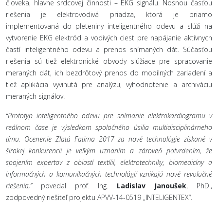
človeka, hlavne srdcovej činnosti – EKG signálu. Nosnou časťou
riešenia je elektrovodivá priadza, ktorá je priamo
implementovaná do pleteniny inteligentného odevu a slúži na
vytvorenie EKG elektród a vodivých ciest pre napájanie aktívnych
častí inteligentného odevu a prenos snímaných dát. Súčasťou
riešenia sú tiež elektronické obvody slúžiace pre spracovanie
meraných dát, ich bezdrôtový prenos do mobilných zariadení a
tiež aplikácia vyvinutá pre analýzu, vyhodnotenie a archiváciu
meraných signálov.
“Prototyp inteligentného odevu pre snímanie elektrokardiogramu v
reálnom čase je výsledkom spoločného úsilia multidisciplinárneho
tímu. Ocenenie Zlatá Fatima 2017 za nové technológie získané v
širokej konkurencii je veľkým uznaním a zároveň potvrdením, že
spojením expertov z oblastí textílií, elektrotechniky, biomedicíny a
informačných a komunikačných technológií vznikajú nové revolučné
riešenia,“
povedal prof. Ing.
Ladislav Janoušek
, PhD.,
zodpovedný riešiteľ projektu APVV-14-0519 „INTELIGENTEX“.