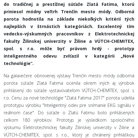
do tradičnej a prestížnej súťaže Zlatá Fatima, ktorú
priniesol módny veľtrh Trenčín mesto módy. Odborná
porota hodnotila na základe niekoľkých kritérií tých
najlepších v štrnástich kategóriách. Excelentný tím
vedecko-výskumných pracovníkov z Elektrotechnickej
fakulty Žilinskej univerzity v Žiline a VÚTCH-CHEMITEX,
spol. s r.o. môže byť právom hrdý - prototyp
inteligentného odevu zvíťazil v kategórii „Nové
technológie“.
Na galavečere obnovenej výstavy Trenčín mesto módy odborná
porota súťaže Zlatá Fatima ocenila okrem iných aj výrobok
prihlásený do súťaže vystavovateľom VÚTCH-CHEMITEX, spol. s
r.o. Cenu za nové technológie "Zlatá Fatima 2017" porota udelila
prototypu výrobku "Inteligentný odev pre snímanie EKG signálu v
reálnom čase". Do súťaže o Zlatú Fatimu bolo prihlásených
celkom 180 výrobkov. Prototyp je výsledkom spoločného
výskumu Elektrotechnickej fakulty Žilinskej univerzity v Žiline a
VÚTCH-CHEMITEX, spol. s r.o., ktorý je chránený prihláškou