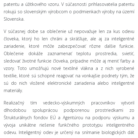
patentu a úžitkového vzoru. V súčasnosti prihlasovatelia patentu
rokujú so slovenským výrobcom o podmienkach výroby na území
Slovenska.
V súčasnej dobe sa oblečenie už nepovažuje len za kus odevu
človeka, ktorý ho len chráni a skrášľuje, ale aj za inteligentné
zariadenie, ktoré môže zabezpečovať rôzne ďalšie funkcie.
Oblečenie dokáže zaznamenať teplotu prostredia, svietiť,
sledovať životné funkcie človeka, prípadne môže aj meniť farby a
vzory. Toto umožňujú nové textilné vlákna a z nich vyrobené
textílie, ktoré sú schopné reagovať na vonkajšie podnety tým, že
sú do nich vložené elektronické zariadenia alebo inteligentné
materiály.
Realizačný tím vedecko-výskumných pracovníkov vytvoril
dlhodobou spoluprácou podporenou prostriedkami zo
Štrukturálnych fondov EÚ a Agentúrou na podporu výskumu a
vývoja unikátne riešenie funkčného prototypu inteligentného
odevu. Inteligentný odev je určený na snímanie biologických dát